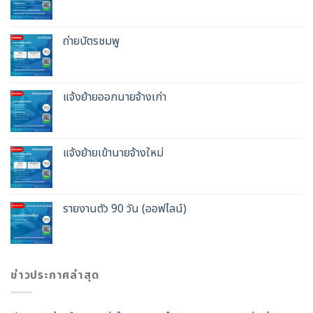
ถ่ายบัตรชมพู
แจ้งย้ายออกนายจ้างเก่า
แจ้งย้ายเข้านายจ้างใหม่
รายงานตัว 90 วัน (ออฟไลน์)
ข่าวประกาศล่าสุด